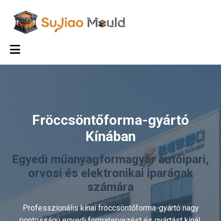
Fröccsöntőforma-gyártó
Kínában
Egyedi műanyagformagyár autóipari,
orvosi és elektronikai iparágak
számára
Professzionális kínai fröccsöntőforma-gyártó nagy
pontosságú egyedi formatervezést és gyártást kínál.