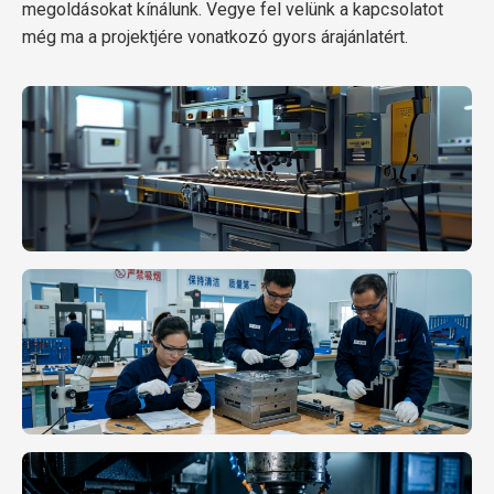
megoldásokat kínálunk. Vegye fel velünk a kapcsolatot
még ma a projektjére vonatkozó gyors árajánlatért.