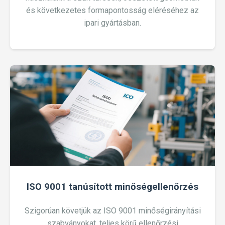
és következetes formapontosság eléréséhez az
ipari gyártásban.
ISO 9001 tanúsított minőségellenőrzés
Szigorúan követjük az ISO 9001 minőségirányítási
szabványokat, teljes körű ellenőrzési