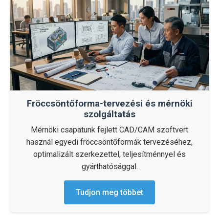
Fröccsöntőforma-tervezési és mérnöki
szolgáltatás
Mérnöki csapatunk fejlett CAD/CAM szoftvert
használ egyedi fröccsöntőformák tervezéséhez,
optimalizált szerkezettel, teljesítménnyel és
gyárthatósággal.
Tudjon meg többet