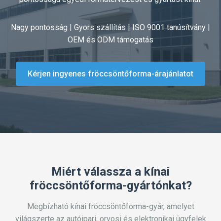
Nagy pontosság | Gyors szállítás | ISO 9001 tanúsítvány |
OEM és ODM támogatás
Kérjen ingyenes fröccsöntőforma-árajánlatot
Miért válassza a kínai
fröccsöntőforma-gyártónkat?
Megbízható kínai fröccsöntőforma-gyár, amelyet
világszerte az autóipari, orvosi és elektronikai ügyfelek