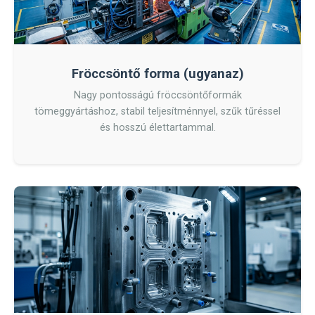
Fröccsöntő forma (ugyanaz)
Nagy pontosságú fröccsöntőformák
tömeggyártáshoz, stabil teljesítménnyel, szűk tűréssel
és hosszú élettartammal.