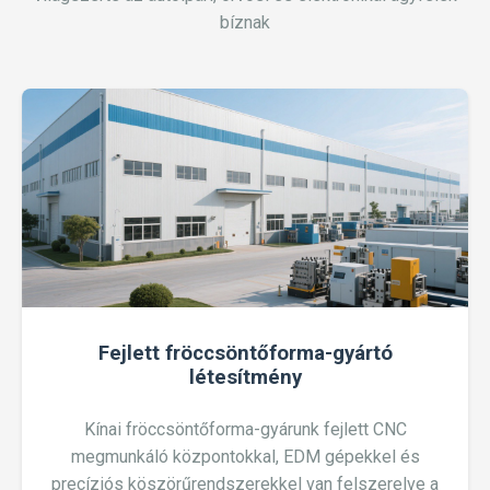
bíznak
Fejlett fröccsöntőforma-gyártó
létesítmény
Kínai fröccsöntőforma-gyárunk fejlett CNC
megmunkáló központokkal, EDM gépekkel és
precíziós köszörűrendszerekkel van felszerelve a