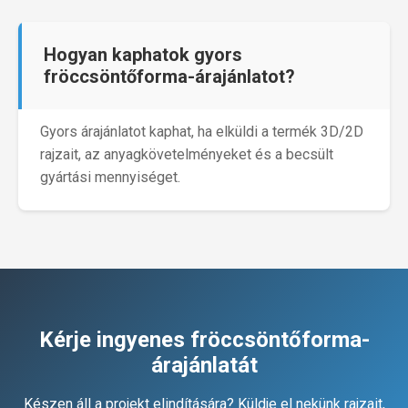
Hogyan kaphatok gyors
fröccsöntőforma-árajánlatot?
Gyors árajánlatot kaphat, ha elküldi a termék 3D/2D
rajzait, az anyagkövetelményeket és a becsült
gyártási mennyiséget.
Kérje ingyenes fröccsöntőforma-
árajánlatát
Készen áll a projekt elindítására? Küldje el nekünk rajzait,